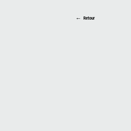
←
Retour
I'm an image title
Describe your image
here