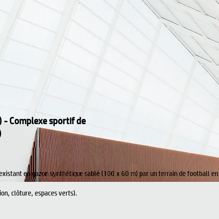
 - Complexe sportif de
)
 existant en gazon synthétique sablé (100 x 60 m) par un terrain de football e
ion, clôture, espaces verts).