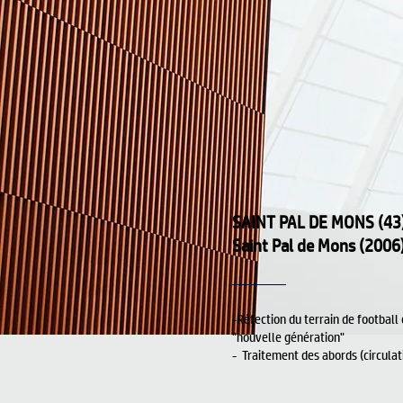
SAINT PAL DE MONS (43)
Saint Pal de Mons (2006
-Réfection du terrain de football
"nouvelle génération"
- Traitement des abords (circulat