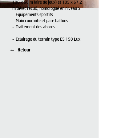
100 x 60 m (aire de jeux) et 105 x 67.2
m (avec recul), homologué en niveau 5
- Equipements sportifs
- Main courante et pare ballons
- Traitement des abords
- Eclairage du terrain type E5 150 Lux
←
Retour
I'm an image title
Describe your image
here