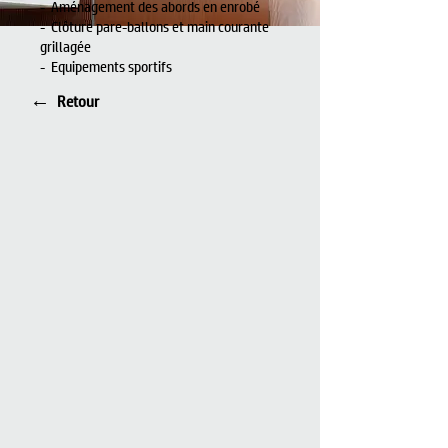
- Aménagement des abords en enrobé
- Clôture pare-ballons et main courante
grillagée
- Equipements sportifs
←
Retour
I'm an image title
Describe your image
here