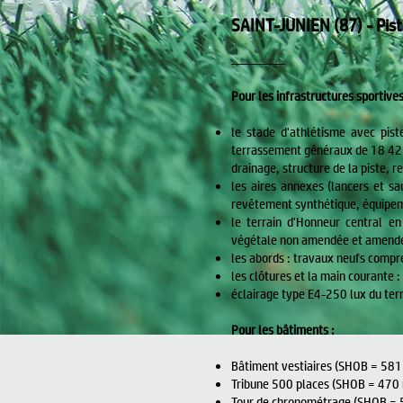
SAINT-JUNIEN (87) - Pist
Pour les infrastructures sportives
le stade d'athlétisme avec pis
terrassement généraux de 18 42
drainage, structure de la piste, 
les aires annexes (lancers et s
revêtement synthétique, équipem
le terrain d'Honneur central e
végétale non amendée et amendée,
les abords : travaux neufs compr
les clôtures et la main courante 
éclairage type E4-250 lux du terr
Pour les bâtiments :
Bâtiment vestiaires (SHOB = 581
Tribune 500 places (SHOB = 470 m²
Tour de chronométrage (SHOB = 