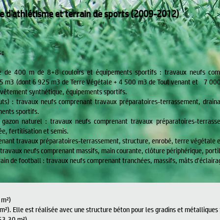
e d'athlétisme et terrain de sports (2009-2012)
 :
te de 400 m de 8+8 couloirs et équipements sportifs : travaux neufs com
5 m3 (dont 6 925 m3 de Terre Végétale + 4 500 m3 de Tout venant et 7 000
revêtement synthétique, équipements sportifs.
auts) : travaux neufs comprenant travaux préparatoires-terrassement, draina
ents sportifs.
n gazon naturel : travaux neufs comprenant travaux préparatoires-terrasse
 fertilisation et semis.
enant travaux préparatoires-terrassement, structure, enrobé, terre végétale e
: travaux neufs comprenant massifs, main courante, clôture périphérique, portil
ain de football : travaux neufs comprenant tranchées, massifs, mâts d'éclaira
 m²)
). Elle est réalisée avec une structure béton pour les gradins et métalliques 
53.30 m²)