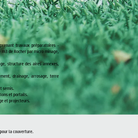
prenant travaux préparatoires -
 m3 de Rocher par micro minage,
ge, structure des aires annexes,
ment, drainage, arrosage, terre
t semis.
lons et portails.
ge et projecteurs.
pour la couverture.