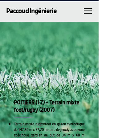
Paccoud Ingénierie
POITIERS (17) - Terrain mixte
foot/rugby (2007)
Terrain mixte rugby/foot en gazon synthétique
de 147,50 m x 77,20 m (aire de jeux), avec zone
spécifique gardien de but de 34 m x 68 m