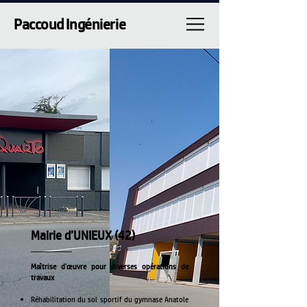
Paccoud Ingénierie
Mairie d’UNIEUX (42)
Maîtrise d'œuvre pour diverses opérations de
travaux
Réhabilitation du sol sportif du gymnase Anatole