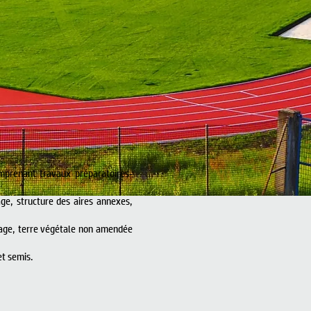
mprenant travaux préparatoires-
ge, structure des aires annexes,
sage, terre végétale non amendée
et semis.