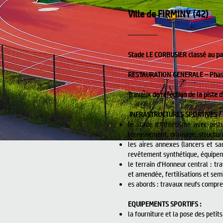
Ville de FIRMINY (42)
Stade LE CORBUSIER classé au pa
RESTAURATION GENERALE – Phase 
Travaux de réfection de la piste 
INFRASTRUCTURES SPORTIVES / 
le stade d’Athlétisme avec pis
terrassement, drainage, structure
les aires annexes (lancers et s
revêtement synthétique, équipem
le terrain d'Honneur central : 
et amendée, fertilisations et sem
es abords : travaux neufs compre
EQUIPEMENTS SPORTIFS :
la fourniture et la pose des petit