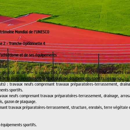
trimoine Mondial de l’UNESCO
2 - Tranche Optionnelle 4
d'athlétisme et de ses équipements
VRD :
te de 400 m de 7 + 6 couloirs et équipements sportifs : travaux neufs co
 de la piste, revêtement synthétique, les équipements sportifs liés au sol.
auts) : travaux neufs comprenant travaux préparatoires-terrassement, draina
ents sportifs.
travaux neufs comprenant travaux préparatoires-terrassement, drainage, arro
is, gazon de plaquage.
nant travaux préparatoires-terrassement, structure, enrobés, terre végétale 
s équipements sportifs.