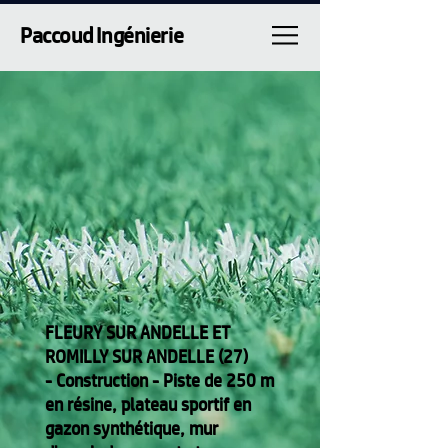
Paccoud Ingénierie
FLEURY SUR ANDELLE ET
ROMILLY SUR ANDELLE (27)
- Construction - Piste de 250 m
en résine, plateau sportif en
gazon synthétique, mur