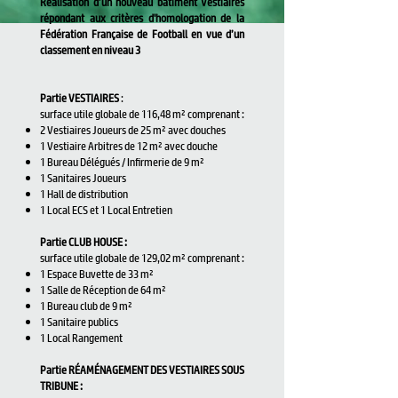
Réalisation d’un nouveau bâtiment Vestiaires
répondant aux critères d'homologation de la
Fédération Française de Football en vue d’un
classement en niveau 3
Partie VESTIAIRES
:
surface utile globale de 116,48 m² comprenant :
2 Vestiaires Joueurs de 25 m² avec douches
1 Vestiaire Arbitres de 12 m² avec douche
1 Bureau Délégués / Infirmerie de 9 m²
1 Sanitaires Joueurs
1 Hall de distribution
1 Local ECS et 1 Local Entretien
Partie CLUB HOUSE :
surface utile globale de 129,02 m² comprenant :
1 Espace Buvette de 33 m²
1 Salle de Réception de 64 m²
1 Bureau club de 9 m²
1 Sanitaire publics
1 Local Rangement
Partie
RÉAMÉNAGEMENT
DES VESTIAIRES SOUS
TRIBUNE :