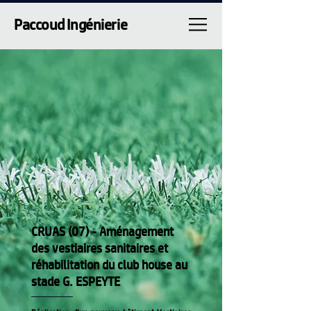
Paccoud Ingénierie
CRUAS (07) - Aménagement
des vestiaires sanitaires et
réhabilitation du club house au
stade G. ESPEYTE