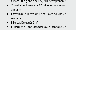
surface utile globale de 127,39 m² comprenant :
2 Vestiaires Joueurs de 26 m² avec douches et
sanitaire
1 Vestiaire Arbitres de 12 m² avec douche et
sanitaire
1 Bureau Délégués 6 m²
1 Infirmerie (anti-dopage) avec sanitaire et
douche
1 Local Entretien
1 Rangement Club
Partie
RÉAMÉNAGEMENT
DU LOCAL ANNEXE :
surface utile globale de 59,74 m² comprenant :
1 local Rangement
1 local Espaces Verts
1 Buanderie