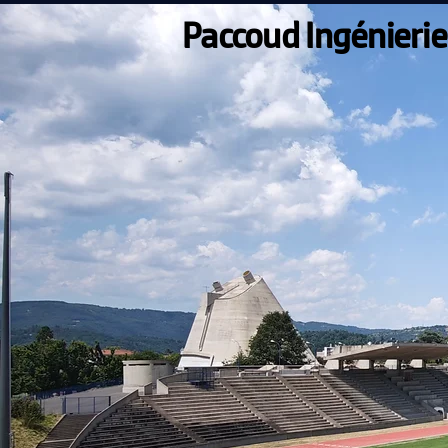
Paccoud Ingénierie